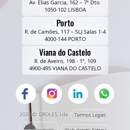
Av. Elias Garcia, 162 – 7º Dto.
Como Mudar de Contabilista
1050-102 LISBOA
Emigrantes, Estrangeiros e Não Residentes
Porto
Contabilistas em Portugal
R. de Camões, 117 – SLJ Salas 1-4
4000-144 PORTO
Planeamento Fiscal
Viana do Castelo
Associações, Fundações e ONGs
R. de Aveiro, 198 - 1º, 109
4900-495 VIANA DO CASTELO
Contabilista em Lisboa
Consultório Fiscal
Contabilista no Porto
Administrações de Condomínios
Particulares e Reformados
2026 ©
DROLES, Lda.
Termos Legais
Artigos sobre Contabilidade
Web design: Estreia