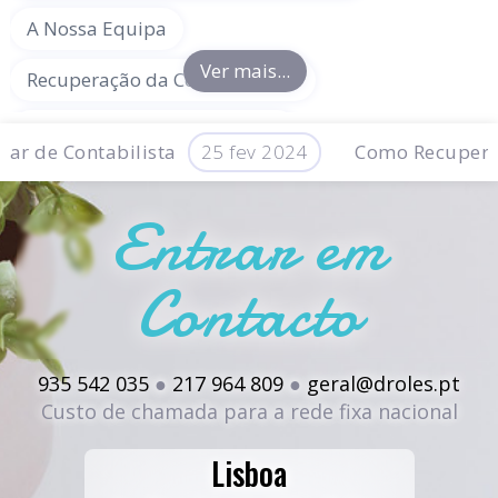
A Nossa Equipa
Ver mais...
Recuperação da Contabilidade
Como mudar de Contabilista
 de Contabilista
25 fev 2024
Como Recuperar 
Salários e Recursos Humanos
te Fiscal em Portugal
21 fev 2024
Entrar em
Os Nossos Parceiros
Contacto
Independentes, Empresários e Profissionais
Liberais
Representante Fiscal em Portugal
935 542 035
●
217 964 809
●
geral@droles.pt
Custo de chamada para a rede fixa nacional
Declarações Fiscais
Lisboa
Proprietários, Senhorios e Alojamento Local