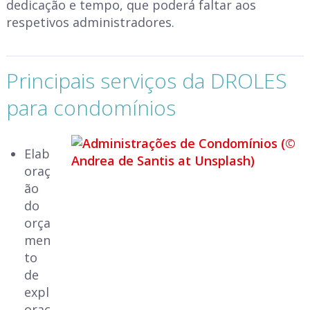
dedicação e tempo, que poderá faltar aos
respetivos administradores.
Principais serviços da DROLES
para condomínios
Elab
oraç
ão
do
orça
men
to
de
expl
oraç